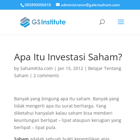
085890006618
administrator@galerisaham.com
Apa Itu Investasi Saham?
by
SahamKita.com
|
Jan 15, 2012
|
Belajar Tentang
Saham
|
2 comments
Banyak yang bingung apa itu saham. Banyak yang
tidak mengerti apa itu surat berharga. Yang
diketahui hanyalah kalau saham bisa memberi
keuntungan berlipat – lipat ataupun kerugian yang
berlipat – lipat pula.
Saham
adalah sebuah bukti kepemilikan atas