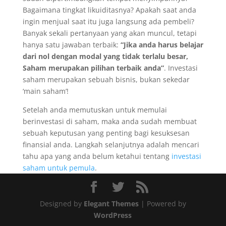
Bagaimana tingkat likuiditasnya? Apakah saat anda
ingin menjual saat itu juga langsung ada pembeli?
Banyak sekali pertanyaan yang akan muncul, tetapi
hanya satu jawaban terbaik:
“Jika anda harus belajar
dari nol dengan modal yang tidak terlalu besar,
Saham merupakan pilihan terbaik anda”
. Investasi
saham merupakan sebuah bisnis, bukan sekedar
‘main saham’!
Setelah anda memutuskan untuk memulai
berinvestasi di saham, maka anda sudah membuat
sebuah keputusan yang penting bagi kesuksesan
finansial anda. Langkah selanjutnya adalah mencari
tahu apa yang anda belum ketahui tentang
investasi
saham untuk pemula
.
Designed by
Elegant Themes
| Powered by
WordPress